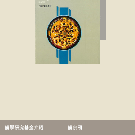
饒學研究基金介紹
饒宗頤