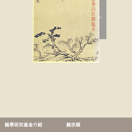
饒學研究基金介紹
饒宗頤