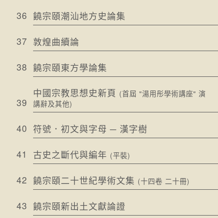
36
饒宗頤潮汕地方史論集
37
敦煌曲續論
38
饒宗頤東方學論集
中國宗教思想史新頁
(首屆 "湯用彤學術講座" 演
39
講辭及其他)
40
符號．初文與字母 ─ 漢字樹
41
古史之斷代與編年
(平裝)
42
饒宗頤二十世紀學術文集
(十四卷 二十冊)
43
饒宗頤新出土文獻論證