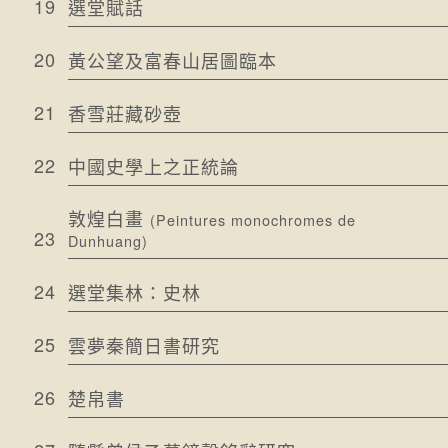
19
選堂賦話
20
黃公望及富春山居圖臨本
21
香雪莊藏砂壺
22
中國史學上之正統論
敦煌白畫
(Peintures monochromes de
23
Dunhuang)
24
選堂集林：史林
25
雲夢秦簡日書研究
26
楚帛書