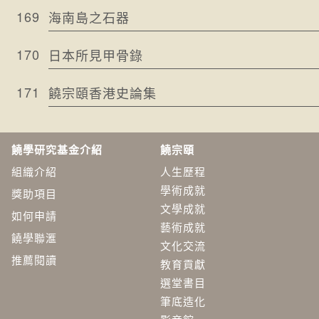
169
海南島之石器
170
日本所見甲骨錄
171
饒宗頤香港史論集
饒學研究基金介紹
饒宗頤
組織介紹
人生歷程
學術成就
獎助項目
文學成就
如何申請
藝術成就
饒學聯滙
文化交流
推薦閱讀
教育貢獻
選堂書目
筆底造化