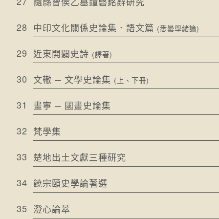
27
隨縣曾侯乙墓鐘磬銘辭研究
28
中印文化關係史論集．語文篇
(悉曇學緒論)
29
近東開闢史詩
(譯著)
30
文轍 ─ 文學史論集
(上、下冊)
31
畫寧 ─ 國畫史論集
32
梵學集
33
楚地出土文獻三種研究
34
饒宗頤史學論著選
35
澄心論萃