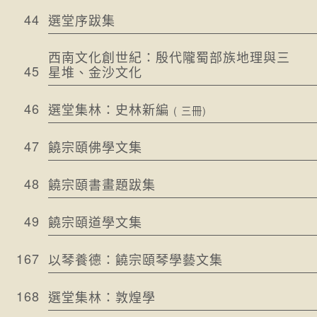
44
選堂序跋集
西南文化創世紀：殷代隴蜀部族地理與三
45
星堆、金沙文化
46
選堂集林：史林新編
( 三冊)
47
饒宗頤佛學文集
48
饒宗頤書畫題跋集
49
饒宗頤道學文集
167
以琴養德：饒宗頤琴學藝文集
168
選堂集林：敦煌學