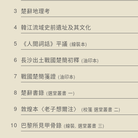
3
楚辭地理考
4
韓江流域史前遺址及其文化
5
《人間詞話》平議
(線裝本)
6
長沙出土戰國楚簡初釋
(油印本)
7
戰國楚簡箋證
(油印本)
8
楚辭書錄
(選堂叢書
一
)
9
敦煌本〈老子想爾注〉
(校箋 選堂叢書 二)
10
巴黎所見甲骨錄
(線裝, 選堂叢書 三)