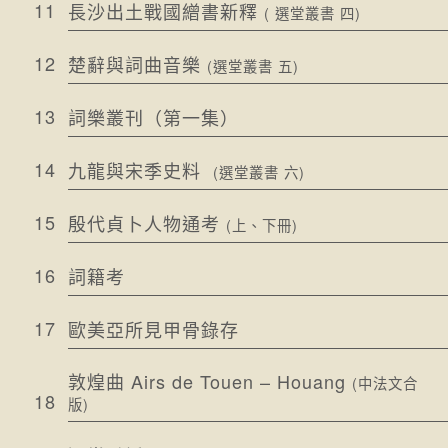
11
長沙出土戰國繒書新釋
( 選堂叢書 四)
12
楚辭與詞曲音樂
(選堂叢書 五)
13
詞樂叢刊（第一集）
14
九龍與宋季史料
(選堂叢書 六)
15
殷代貞卜人物通考
(上、下冊)
16
詞籍考
17
歐美亞所見甲骨錄存
敦煌曲 Airs de Touen – Houang
(中法⽂合
18
版)