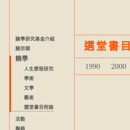
饒學研究基金介紹
選堂書
饒宗頤
饒學
1990
2000
人生歷程研究
學術
​文學
藝術
選堂書目附錄
活動
聯絡