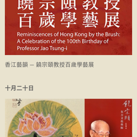
香江藝韻 ─ 饒宗頤教授百歲學藝展
十月二十日