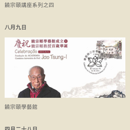
饒宗頤講座系列之四
八月九日
饒宗頤學藝館
四月二十八日